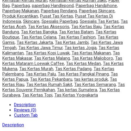
Kemasan Kertas Murah
,
Kemasan Kertas Rumah Sakit
,
Paper
Bag
,
Paperbag
,
paperbag Handlepond
,
Paperbag Handphone
,
Paperbag Makanan
,
Paperbag Rendang
,
Paperbag Skincare
,
Produk Kecantikan
,
Pusat Tas Kertas
,
Pusat Tas Kertas Di
Indonesia
,
Skincare
,
Spesialis Paperbag
,
Spesialis Tas Kertas
,
Tas
Kertas Aceh
,
Tas Kertas Aksesoris
,
Tas Kertas Baju
,
Tas Kertas
Bandung
,
Tas Kertas Bangka
,
Tas Kertas Batam
,
Tas Kertas
Boutique
,
Tas Kertas Celana
,
Tas Kertas Fashion
,
Tas Kertas
Gamis
,
Tas Kertas Jakarta
,
Tas Kertas Jambi
,
Tas Kertas Jawa
Tengah
,
Tas Kertas Jawa Timur
,
Tas kertas Jogja
,
Tas Kertas
Kalimantan
,
Tas Kertas Kopi Luwak
,
Tas Kertas Makanan
,
Tas
Kertas Makasar
,
Tas Kertas Malang
,
Tas Kertas Malioboro
,
Tas
Kertas Mataram Loewak Caffee
,
Tas Kertas Medan
,
Tas Kertas
Mukena
,
Tas Kertas Murah
,
Tas Kertas Padang
,
Tas Kertas
Palembang
,
Tas Kertas Palu
,
Tas Kertas Pangkal Pinang
,
Tas
Kertas Papua
,
Tas Kertas Pekanbaru
,
tas kertas produk
,
Tas
Kertas Riau
,
Tas Kertas Rumah Sakit
,
Tas Kertas Semarang
,
Tas
Kertas Souvenir Pernikahan
,
Tas kertas Sumatera
,
Tas Kertas
Surabaya
,
Tas Kertas Topi
,
Tas Kertas Yogyakarta
Description
Reviews (0)
Custom Tab
Description