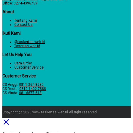
Office: 0274-4396759
About
Tentang Kami
Contact Us
Ikuti Kami
@taskertas.web.id
Tasertas.web.id
Let Us Help You
Cara Order
Customer Service
Customer Service
CS Anggi:
0811-264-8980
CS Desta:
0819-1402-7888
CS Vinda:
081-6677-618
Copyright @ 2026
www.taskertas.web.id
All right reserved.