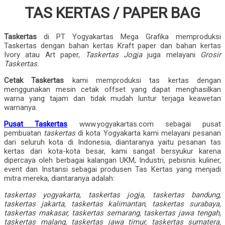
TAS KERTAS / PAPER BAG
Taskertas
di PT Yogyakartas Mega Grafika memproduksi
Taskertas dengan bahan kertas Kraft paper dan bahan kertas
Ivory atau Art paper,
Taskertas Jogja
juga melayani
Grosir
Taskertas.
Cetak Taskertas
kami memproduksi tas kertas dengan
menggunakan mesin cetak offset yang dapat menghasilkan
warna yang tajam dan tidak mudah luntur terjaga keawetan
warnanya.
Pusat Taskertas
www.yogyakartas.com sebagai pusat
pembuatan
taskertas
di kota Yogyakarta kami melayani pesanan
dari seluruh kota di Indonesia, diantaranya yaitu pesanan tas
kertas dari kota-kota besar, kami sangat bersyukur karena
dipercaya oleh berbagai kalangan UKM, Industri, pebisnis kuliner,
event dan Instansi sebagai produsen Tas Kertas yang menjadi
mitra mereka, diantaranya adalah:
taskertas yogyakarta, taskertas jogja, taskertas bandung,
taskertas jakarta, taskertas kalimantan, taskertas surabaya,
taskertas makasar, taskertas semarang, taskertas jawa tengah,
taskertas malang, taskertas jawa timur, taskertas sumatera,