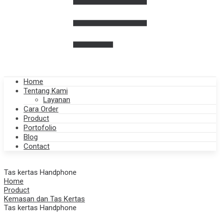
Home
Tentang Kami
Layanan
Cara Order
Product
Portofolio
Blog
Contact
Tas kertas Handphone
Home
Product
Kemasan dan Tas Kertas
Tas kertas Handphone