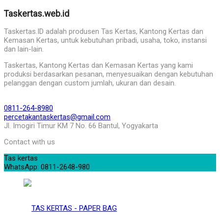
Taskertas.web.id
Taskertas.ID adalah produsen Tas Kertas, Kantong Kertas dan
Kemasan Kertas, untuk kebutuhan pribadi, usaha, toko, instansi
dan lain-lain.
Taskertas, Kantong Kertas dan Kemasan Kertas yang kami
produksi berdasarkan pesanan, menyesuaikan dengan kebutuhan
pelanggan dengan custom jumlah, ukuran dan desain.
0811-264-8980
percetakantaskertas@gmail.com
Jl. Imogiri Timur KM 7 No. 66 Bantul, Yogyakarta
Contact with us
Tas kertas
WhatsApp: 0811-2648-980