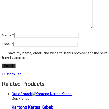
Name
*
Email
*
Save my name, email, and website in this browser for the next
time I comment.
Custom Tab
Related Products
Out of stock
Quick Shop
Kantong Kertas Kebab