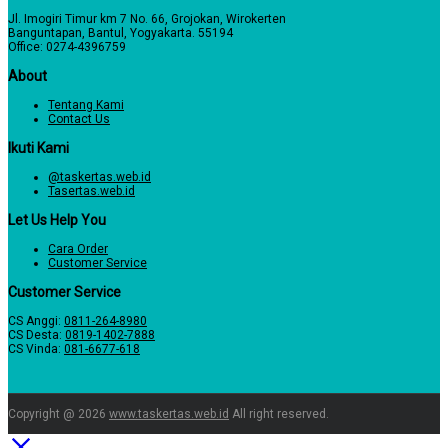
Jl. Imogiri Timur km 7 No. 66, Grojokan, Wirokerten
Banguntapan, Bantul, Yogyakarta. 55194
Office: 0274-4396759
About
Tentang Kami
Contact Us
Ikuti Kami
@taskertas.web.id
Tasertas.web.id
Let Us Help You
Cara Order
Customer Service
Customer Service
CS Anggi:
0811-264-8980
CS Desta:
0819-1402-7888
CS Vinda:
081-6677-618
Copyright @ 2026
www.taskertas.web.id
All right reserved.