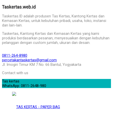
Taskertas.web.id
Taskertas.ID adalah produsen Tas Kertas, Kantong Kertas dan
Kemasan Kertas, untuk kebutuhan pribadi, usaha, toko, instansi
dan lain-lain.
Taskertas, Kantong Kertas dan Kemasan Kertas yang kami
produksi berdasarkan pesanan, menyesuaikan dengan kebutuhan
pelanggan dengan custom jumlah, ukuran dan desain.
0811-264-8980
percetakantaskertas@gmail.com
Jl. Imogiri Timur KM 7 No. 66 Bantul, Yogyakarta
Contact with us
Tas kertas
WhatsApp: 0811-2648-980