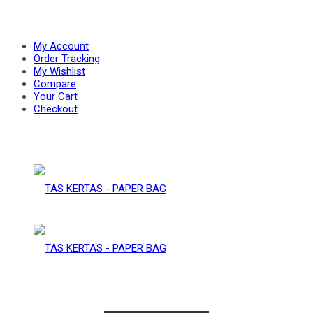
PAPER
–
My Account
Order Tracking
My Wishlist
Compare
BAG
Your Cart
PAPER
Checkout
BAG