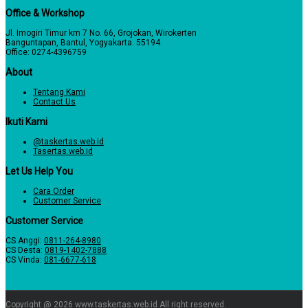
Office & Workshop
Jl. Imogiri Timur km 7 No. 66, Grojokan, Wirokerten
Banguntapan, Bantul, Yogyakarta. 55194
Office: 0274-4396759
About
Tentang Kami
Contact Us
Ikuti Kami
@taskertas.web.id
Tasertas.web.id
Let Us Help You
Cara Order
Customer Service
Customer Service
CS Anggi:
0811-264-8980
CS Desta:
0819-1402-7888
CS Vinda:
081-6677-618
Copyright @ 2026
www.taskertas.web.id
All right reserved.