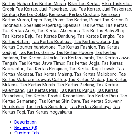
Kertas
,
Bahan Tas Kertas Murah
,
Bikin Tas Kertas
,
Bikin Taskertas
,
Grosir Tas Kertas
,
Jual Paperbag
,
Jual Tas Kertas
,
Jual Taskertas
,
Kantong Kertas Coklat
,
Kemasan Kertas Custom
,
Kemasan
Kertas Murah
,
Paper Bag
,
Pusat Tas Kertas
,
Pusat Tas Kertas Di
Indonesia
,
Spesialis Paperbag
,
Spesialis Tas Kertas
,
Tas Kertas
,
Tas Kertas Aceh
,
Tas Kertas Aksesoris
,
Tas Kertas Baby Shop
,
Tas Kertas Baju
,
Tas Kertas Bandung
,
Tas Kertas Bangka
,
Tas
Kertas Batam
,
Tas Kertas Boutique
,
Tas Kertas Celana
,
Tas
Kertas Counter handphone
,
Tas Kertas Fashion
,
Tas Kertas
Gadget
,
Tas Kertas Gamis
,
Tas Kertas Hoodie
,
Tas Kertas
Instansi
,
Tas Kertas Jakarta
,
Tas Kertas Jambi
,
Tas Kertas Jawa
Tengah
,
Tas Kertas Jawa Timur
,
Tas kertas Jogja
,
Tas Kertas
Kalimantan
,
Tas Kertas Kerajinan
,
Tas Kertas Kopi Luwak
,
Tas
Kertas Makasar
,
Tas Kertas Malang
,
Tas Kertas Malioboro
,
Tas
Kertas Mataram Loewak Caffee
,
Tas Kertas Medan
,
Tas Kertas
Mukena
,
Tas Kertas Murah
,
Tas Kertas Padang
,
Tas Kertas
Palembang
,
Tas Kertas Palu
,
Tas Kertas Papua
,
Tas Kertas
Pekanbaru
,
Tas Kertas Produk Kecantikan
,
Tas Kertas Riau
,
Tas
Kertas Semarang
,
Tas Kertas Skin Care
,
Tas Kertas Souvenir
Pernikahan
,
Tas kertas Sumatera
,
Tas Kertas Surabaya
,
Tas
Kertas Topi
,
Tas Kertas Yogyakarta
Description
Reviews (0)
Custom Tab