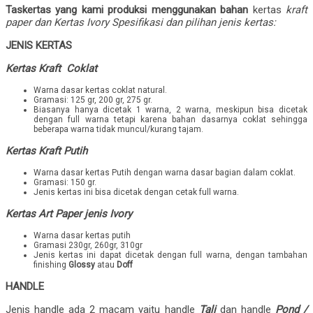
Taskertas yang kami produksi menggunakan bahan
kertas
kraft
paper dan Kertas Ivory Spesifikasi dan pilihan jenis kertas:
JENIS KERTAS
Kertas Kraft Coklat
Warna dasar kertas coklat natural.
Gramasi: 125 gr, 200 gr, 275 gr.
Biasanya hanya dicetak 1 warna, 2 warna, meskipun bisa dicetak
dengan full warna tetapi karena bahan dasarnya coklat sehingga
beberapa warna tidak muncul/kurang tajam.
Kertas Kraft Putih
Warna dasar kertas Putih dengan warna dasar bagian dalam coklat.
Gramasi: 150 gr.
Jenis kertas ini bisa dicetak dengan cetak full warna.
Kertas Art Paper jenis Ivory
Warna dasar kertas putih
Gramasi 230gr, 260gr, 310gr
Jenis kertas ini dapat dicetak dengan full warna, dengan tambahan
finishing
Glossy
atau
Doff
HANDLE
Jenis handle ada 2 macam yaitu handle
Tali
dan handle
Pond /