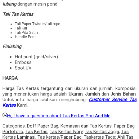
lubang
dengan mesin pond
Tali Tas Kertas
Tali Paper Twister/tali rope
Tali Kur
Tali Pita Satin
Handle Pond
Finishing
Hot print (gold/silver)
Emboss
Spot UV
HARGA
Harga Tas Kertas tergantung dari ukuran dan jumlah, komposisi
yang menentukan harga adalah
Ukuran
,
Jumlah
dan
Jenis Bahan
,
Untuk info harga silahkan menghubungi
Customer Service Tas
Kertas
Kami.
Hi, I have a question about Tas Kertas You And Me
Categories:
Doff Paper Bag
,
Kemasan dan Tas Kertas
,
Paper Bag
,
Portofolio
,
Tas Kertas
,
Tas Kertas Ivory
,
Tas Kertas Jogja
,
Tas
Kertas Laminasi
,
Tas kertas/Paper Bag
,
Taskertas
Tags:
Ahli Tas