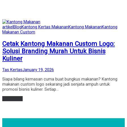
Posted
artikel
Blog
Kantong Kertas Makanan
Kantong Makanan
Kantong
in
Makanan Custom
Cetak Kantong Makanan Custom Logo:
Solusi Branding Murah Untuk Bisnis
Kuliner
by
Posted
Tas Kertas
January 19, 2026
on
Siapa bilang kemasan cuma buat bungkus makanan? Kantong
makanan custom logo sekarang jadi senjata ampuh untuk
promosi bisnis kuliner. Setiap…
Read more