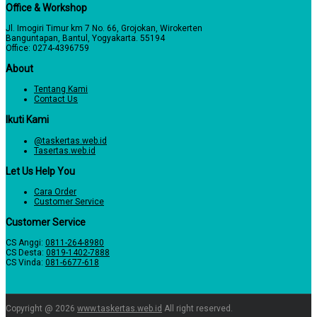
Office & Workshop
Jl. Imogiri Timur km 7 No. 66, Grojokan, Wirokerten
Banguntapan, Bantul, Yogyakarta. 55194
Office: 0274-4396759
About
Tentang Kami
Contact Us
Ikuti Kami
@taskertas.web.id
Tasertas.web.id
Let Us Help You
Cara Order
Customer Service
Customer Service
CS Anggi:
0811-264-8980
CS Desta:
0819-1402-7888
CS Vinda:
081-6677-618
Copyright @ 2026
www.taskertas.web.id
All right reserved.