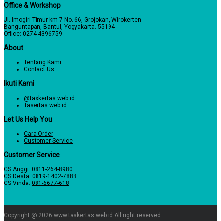
Office & Workshop
Jl. Imogiri Timur km 7 No. 66, Grojokan, Wirokerten
Banguntapan, Bantul, Yogyakarta. 55194
Office: 0274-4396759
About
Tentang Kami
Contact Us
Ikuti Kami
@taskertas.web.id
Tasertas.web.id
Let Us Help You
Cara Order
Customer Service
Customer Service
CS Anggi:
0811-264-8980
CS Desta:
0819-1402-7888
CS Vinda:
081-6677-618
Copyright @ 2026
www.taskertas.web.id
All right reserved.