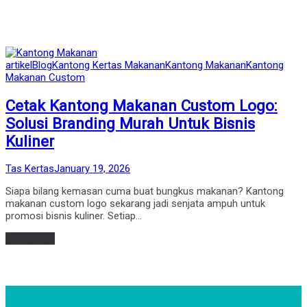
Posted
artikel
Blog
Kantong Kertas Makanan
Kantong Makanan
Kantong
in
Makanan Custom
Cetak Kantong Makanan Custom Logo:
Solusi Branding Murah Untuk Bisnis
Kuliner
by
Posted
Tas Kertas
January 19, 2026
on
Siapa bilang kemasan cuma buat bungkus makanan? Kantong
makanan custom logo sekarang jadi senjata ampuh untuk
promosi bisnis kuliner. Setiap…
Read more