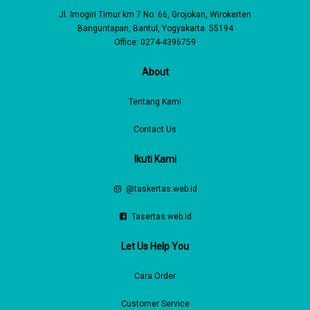
Jl. Imogiri Timur km 7 No. 66, Grojokan, Wirokerten
Banguntapan, Bantul, Yogyakarta. 55194
Office: 0274-4396759
About
Tentang Kami
Contact Us
Ikuti Kami
@taskertas.web.id
Tasertas.web.id
Let Us Help You
Cara Order
Customer Service