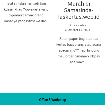
Murah di
legit ini telah menjadi ikon
Samarinda-
kuliner khas Yogyakarta yang
digemari banyak orang.
Taskertas.web.id
Rasanya yang istimewa dan…
by
Tas Kertas
Posted
October 16, 2023
on
Butuh paper bag atau tas
kertas buat bisnis atau acara
special mu?? Tapi bingung
mau order dimana?? Nggak
ada waktu…
Office & Workshop