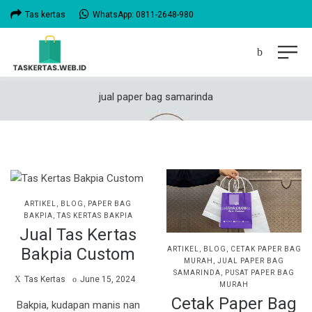
Tas kertas
WhatsApp: 0811-2648-980
jual paper bag samarinda
POSTED
ARTIKEL
BLOG
PAPER BAG
IN
BAKPIA
TAS KERTAS BAKPIA
Jual Tas Kertas
Bakpia Custom
POSTED
ARTIKEL
BLOG
CETAK PAPER BAG
IN
MURAH
JUAL PAPER BAG
SAMARINDA
PUSAT PAPER BAG
by
Posted
Tas Kertas
June 15, 2024
MURAH
on
Cetak Paper Bag
Bakpia, kudapan manis nan