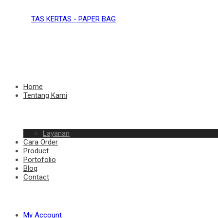
TAS
KERTAS
TAS
Home
Tentang Kami
–
Layanan
KERTAS
Cara Order
Product
Portofolio
Blog
Contact
PAPER
–
My Account