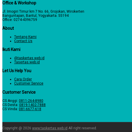
Office & Workshop
Jl. Imogiri Timur km 7 No. 66, Grojokan, Wirokerten
Banguntapan, Bantul, Yogyakarta. 55194
Office: 0274-4396759
About
Tentang Kami
Contact Us
Ikuti Kami
@taskertas.web.id
Tasertas.web.id
Let Us Help You
Cara Order
Customer Service
Customer Service
CS Anggi:
0811-264-8980
CS Desta:
0819-1402-7888
CS Vinda:
081-6677-618
Copyright @ 2026
www.taskertas.web.id
All right reserved.