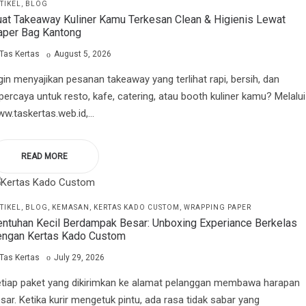
STED
TIKEL
BLOG
at Takeaway Kuliner Kamu Terkesan Clean & Higienis Lewat
aper Bag Kantong
by
Posted
Tas Kertas
August 5, 2026
on
gin menyajikan pesanan takeaway yang terlihat rapi, bersih, dan
percaya untuk resto, kafe, catering, atau booth kuliner kamu? Melalui
w.taskertas.web.id,…
READ MORE
STED
TIKEL
BLOG
KEMASAN
KERTAS KADO CUSTOM
WRAPPING PAPER
ntuhan Kecil Berdampak Besar: Unboxing Experiance Berkelas
engan Kertas Kado Custom
by
Posted
Tas Kertas
July 29, 2026
on
tiap paket yang dikirimkan ke alamat pelanggan membawa harapan
sar. Ketika kurir mengetuk pintu, ada rasa tidak sabar yang