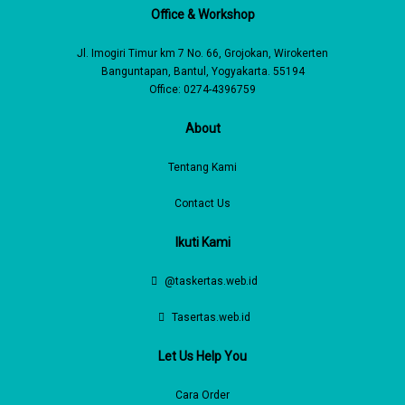
Office & Workshop
Jl. Imogiri Timur km 7 No. 66, Grojokan, Wirokerten
Banguntapan, Bantul, Yogyakarta. 55194
Office: 0274-4396759
About
Tentang Kami
Contact Us
Ikuti Kami
@taskertas.web.id
Tasertas.web.id
Let Us Help You
Cara Order