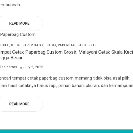
embuncah…
READ MORE
STED
TIKEL
BLOG
PAPER BAG CUSTOM
PAPERBAG
TAS KERTAS
mpat Cetak Paperbag Custom Grosir: Melayani Cetak Skala Keci
ingga Besar
by
Posted
Tas Kertas
July 2, 2026
on
ncari tempat cetak paperbag custom memang tidak bisa asal pilih.
lain hasil cetaknya harus rapi, pilihan bahan, ukuran, dan kemampua
READ MORE