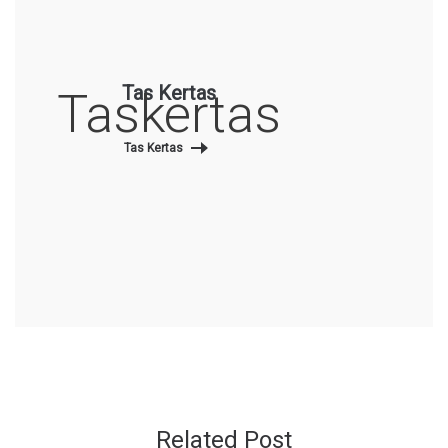
Tas Kertas
Taskertas
Tas Kertas
Related Post