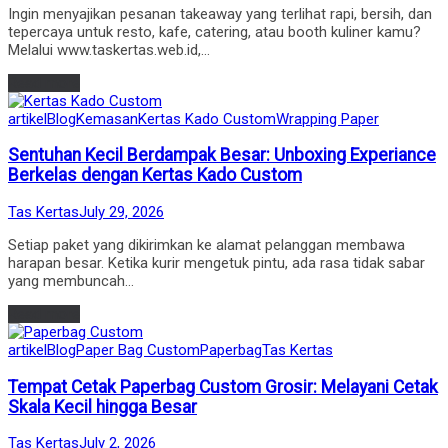
Ingin menyajikan pesanan takeaway yang terlihat rapi, bersih, dan
tepercaya untuk resto, kafe, catering, atau booth kuliner kamu?
Melalui www.taskertas.web.id,…
Read more
Posted
artikel
Blog
Kemasan
Kertas Kado Custom
Wrapping Paper
in
Sentuhan Kecil Berdampak Besar: Unboxing Experiance
Berkelas dengan Kertas Kado Custom
by
Posted
Tas Kertas
July 29, 2026
on
Setiap paket yang dikirimkan ke alamat pelanggan membawa
harapan besar. Ketika kurir mengetuk pintu, ada rasa tidak sabar
yang membuncah…
Read more
Posted
artikel
Blog
Paper Bag Custom
Paperbag
Tas Kertas
in
Tempat Cetak Paperbag Custom Grosir: Melayani Cetak
Skala Kecil hingga Besar
by
Posted
Tas Kertas
July 2, 2026