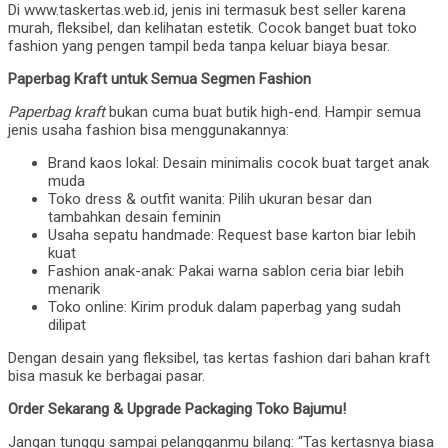
Di www.taskertas.web.id, jenis ini termasuk best seller karena
murah, fleksibel, dan kelihatan estetik. Cocok banget buat toko
fashion yang pengen tampil beda tanpa keluar biaya besar.
Paperbag Kraft untuk Semua Segmen Fashion
Paperbag kraft
bukan cuma buat butik high-end. Hampir semua
jenis usaha fashion bisa menggunakannya:
Brand kaos lokal: Desain minimalis cocok buat target anak
muda
Toko dress & outfit wanita: Pilih ukuran besar dan
tambahkan desain feminin
Usaha sepatu handmade: Request base karton biar lebih
kuat
Fashion anak-anak: Pakai warna sablon ceria biar lebih
menarik
Toko online: Kirim produk dalam paperbag yang sudah
dilipat
Dengan desain yang fleksibel, tas kertas fashion dari bahan kraft
bisa masuk ke berbagai pasar.
Order Sekarang & Upgrade Packaging Toko Bajumu!
Jangan tunggu sampai pelangganmu bilang: “Tas kertasnya biasa