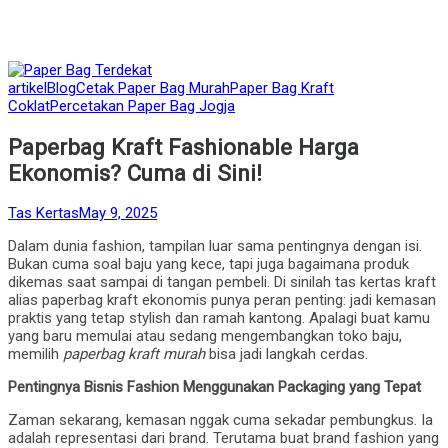
Posted
artikel
Blog
Cetak Paper Bag Murah
Paper Bag Kraft
in
Coklat
Percetakan Paper Bag Jogja
Paperbag Kraft Fashionable Harga
Ekonomis? Cuma di Sini!
by
Posted
Tas Kertas
May 9, 2025
on
Dalam dunia fashion, tampilan luar sama pentingnya dengan isi.
Bukan cuma soal baju yang kece, tapi juga bagaimana produk
dikemas saat sampai di tangan pembeli. Di sinilah tas kertas kraft
alias paperbag kraft ekonomis punya peran penting: jadi kemasan
praktis yang tetap stylish dan ramah kantong. Apalagi buat kamu
yang baru memulai atau sedang mengembangkan toko baju,
memilih
paperbag kraft murah
bisa jadi langkah cerdas.
Pentingnya Bisnis Fashion Menggunakan Packaging yang Tepat
Zaman sekarang, kemasan nggak cuma sekadar pembungkus. Ia
adalah representasi dari brand. Terutama buat brand fashion yang