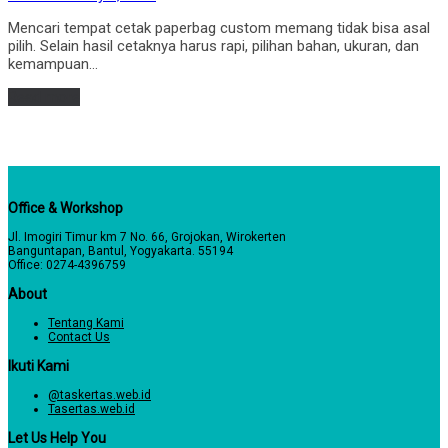
on
Mencari tempat cetak paperbag custom memang tidak bisa asal
pilih. Selain hasil cetaknya harus rapi, pilihan bahan, ukuran, dan
kemampuan…
Read more
Office & Workshop
Jl. Imogiri Timur km 7 No. 66, Grojokan, Wirokerten
Banguntapan, Bantul, Yogyakarta. 55194
Office: 0274-4396759
About
Tentang Kami
Contact Us
Ikuti Kami
@taskertas.web.id
Tasertas.web.id
Let Us Help You