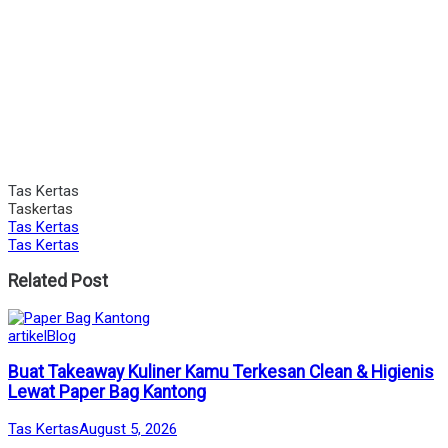
Tas Kertas
Taskertas
Tas Kertas
Tas Kertas
Related Post
Posted
artikel
Blog
in
Buat Takeaway Kuliner Kamu Terkesan Clean & Higienis
Lewat Paper Bag Kantong
by
Posted
Tas Kertas
August 5, 2026
on