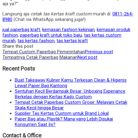
aja ya?”
Langsung aja
cetak tas kertas kraft custom
murah di:
0811-264-
8980
(Chat via WhatsApp sekarang juga!)
jual paperbag kraft
,
kemasan fashion kekinian
,
kemasan produk
fashion
,
paperbag kraft untuk toko baju
,
tas kertas custom
murah
,
tas kertas fashion
,
tas kertas kraft
Share this post
Post
Tempat Custom Paperbag Pemerintahan
Previous post
Tempatnya Cetak Paperbag Makanan
Next post
navigation
Recent Posts
Buat Takeaway Kuliner Kamu Terkesan Clean & Higienis
Lewat Paper Bag Kantong
Sentuhan Kecil Berdampak Besar: Unboxing Experiance
Berkelas dengan Kertas Kado Custom
Tempat Cetak Paperbag Custom Grosir: Melayani Cetak
Skala Kecil hingga Besar
Supplier Tas Kertas Custom untuk Brand Lokal
Paper Bag atau Plastik? Mana yang Lebih Disukai
Konsumen Saat Ini?
Contact & Office