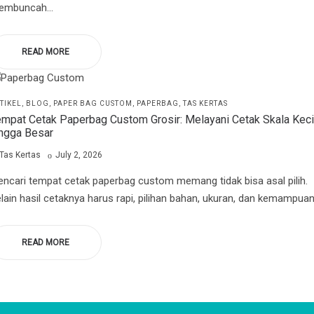
embuncah…
READ MORE
STED
TIKEL
BLOG
PAPER BAG CUSTOM
PAPERBAG
TAS KERTAS
mpat Cetak Paperbag Custom Grosir: Melayani Cetak Skala Keci
ingga Besar
by
Posted
Tas Kertas
July 2, 2026
on
ncari tempat cetak paperbag custom memang tidak bisa asal pilih.
lain hasil cetaknya harus rapi, pilihan bahan, ukuran, dan kemampua
READ MORE