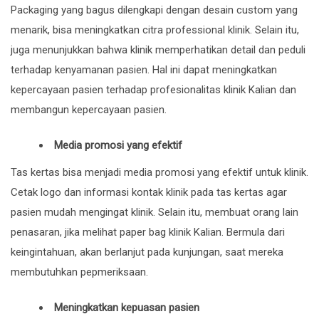
Packaging yang bagus dilengkapi dengan desain custom yang
menarik, bisa meningkatkan citra professional klinik. Selain itu,
juga menunjukkan bahwa klinik memperhatikan detail dan peduli
terhadap kenyamanan pasien. Hal ini dapat meningkatkan
kepercayaan pasien terhadap profesionalitas klinik Kalian dan
membangun kepercayaan pasien.
Media promosi yang efektif
Tas kertas bisa menjadi media promosi yang efektif untuk klinik.
Cetak logo dan informasi kontak klinik pada tas kertas agar
pasien mudah mengingat klinik. Selain itu, membuat orang lain
penasaran, jika melihat paper bag klinik Kalian. Bermula dari
keingintahuan, akan berlanjut pada kunjungan, saat mereka
membutuhkan pepmeriksaan.
Meningkatkan kepuasan pasien