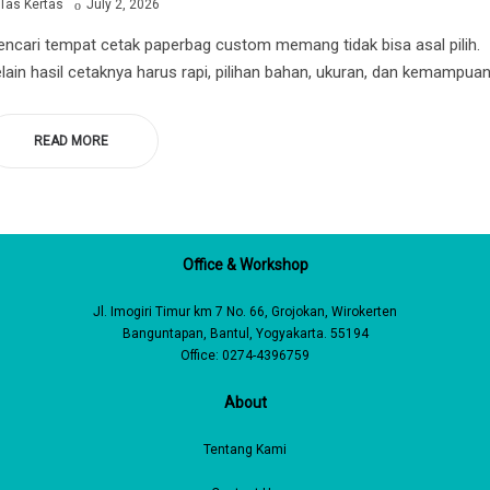
by
Posted
Tas Kertas
July 2, 2026
on
ncari tempat cetak paperbag custom memang tidak bisa asal pilih.
lain hasil cetaknya harus rapi, pilihan bahan, ukuran, dan kemampua
READ MORE
Office & Workshop
Jl. Imogiri Timur km 7 No. 66, Grojokan, Wirokerten
Banguntapan, Bantul, Yogyakarta. 55194
Office: 0274-4396759
About
Tentang Kami