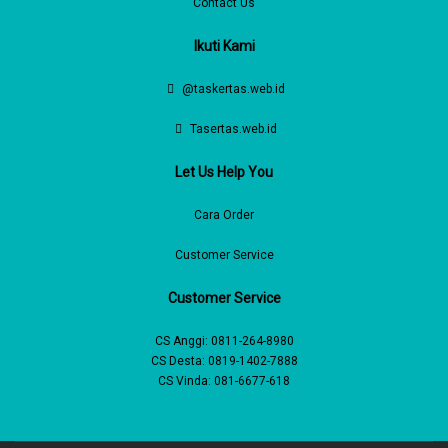
Contact Us
Ikuti Kami
@taskertas.web.id
Tasertas.web.id
Let Us Help You
Cara Order
Customer Service
Customer Service
CS Anggi:
0811-264-8980
CS Desta:
0819-1402-7888
CS Vinda:
081-6677-618