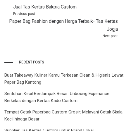
Post
Jual Tas Kertas Bakpia Custom
navigation
Previous post
Paper Bag Fashion dengan Harga Terbaik- Tas Kertas
Jogja
Next post
RECENT POSTS
Buat Takeaway Kuliner Kamu Terkesan Clean & Higienis Lewat
Paper Bag Kantong
Sentuhan Kecil Berdampak Besar: Unboxing Experiance
Berkelas dengan Kertas Kado Custom
Tempat Cetak Paperbag Custom Grosir: Melayani Cetak Skala
Kecil hingga Besar
Supplier Tas Kertas Custom untuk Brand Lokal