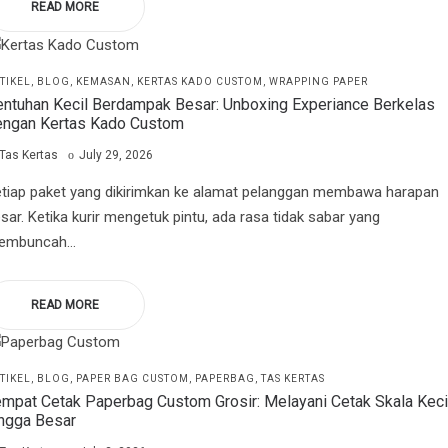
READ MORE
STED
TIKEL
BLOG
KEMASAN
KERTAS KADO CUSTOM
WRAPPING PAPER
ntuhan Kecil Berdampak Besar: Unboxing Experiance Berkelas
engan Kertas Kado Custom
by
Posted
Tas Kertas
July 29, 2026
on
tiap paket yang dikirimkan ke alamat pelanggan membawa harapan
sar. Ketika kurir mengetuk pintu, ada rasa tidak sabar yang
embuncah…
READ MORE
STED
TIKEL
BLOG
PAPER BAG CUSTOM
PAPERBAG
TAS KERTAS
mpat Cetak Paperbag Custom Grosir: Melayani Cetak Skala Keci
ingga Besar