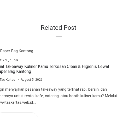
Related Post
STED
TIKEL
BLOG
at Takeaway Kuliner Kamu Terkesan Clean & Higienis Lewat
aper Bag Kantong
by
Posted
Tas Kertas
August 5, 2026
on
gin menyajikan pesanan takeaway yang terlihat rapi, bersih, dan
percaya untuk resto, kafe, catering, atau booth kuliner kamu? Melalui
w.taskertas.web.id,…