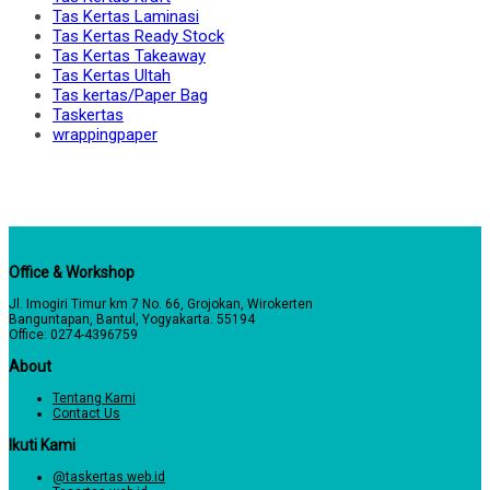
Tas Kertas Laminasi
Tas Kertas Ready Stock
Tas Kertas Takeaway
Tas Kertas Ultah
Tas kertas/Paper Bag
Taskertas
wrappingpaper
Office & Workshop
Jl. Imogiri Timur km 7 No. 66, Grojokan, Wirokerten
Banguntapan, Bantul, Yogyakarta. 55194
Office: 0274-4396759
About
Tentang Kami
Contact Us
Ikuti Kami
@taskertas.web.id