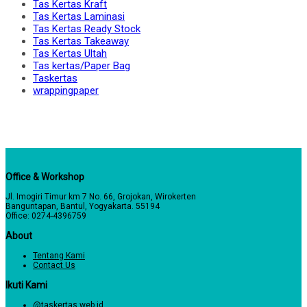
Tas Kertas Kraft
Tas Kertas Laminasi
Tas Kertas Ready Stock
Tas Kertas Takeaway
Tas Kertas Ultah
Tas kertas/Paper Bag
Taskertas
wrappingpaper
Office & Workshop
Jl. Imogiri Timur km 7 No. 66, Grojokan, Wirokerten
Banguntapan, Bantul, Yogyakarta. 55194
Office: 0274-4396759
About
Tentang Kami
Contact Us
Ikuti Kami
@taskertas.web.id