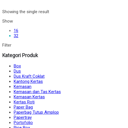
Showing the single result
Show
16
32
Filter
Kategori Produk
Box
Dus
Dus Kraft Coklat
Kantong Kertas
Kemasan
Kemasan dan Tas Kertas
Kemasan Kertas
Kertas Roti
Paper Bag
Paperbag Tutup Amplop
Papertray
Portofolio
Rice Box