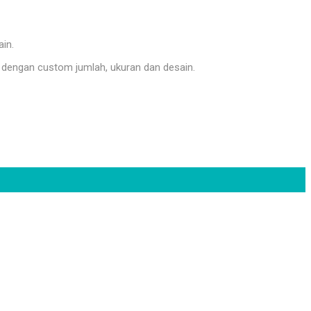
ain.
dengan custom jumlah, ukuran dan desain.