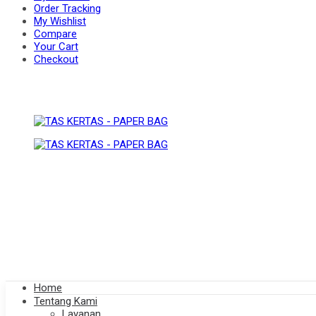
Order Tracking
My Wishlist
Compare
BAG
Your Cart
PAPER
Checkout
BAG
Home
Tentang Kami
Layanan