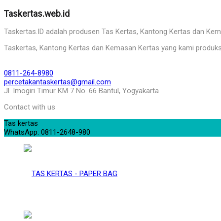
Taskertas.web.id
Taskertas.ID adalah produsen Tas Kertas, Kantong Kertas dan Kemasa
Taskertas, Kantong Kertas dan Kemasan Kertas yang kami produks
0811-264-8980
percetakantaskertas@gmail.com
Jl. Imogiri Timur KM 7 No. 66 Bantul, Yogyakarta
Contact with us
Tas kertas
WhatsApp: 0811-2648-980