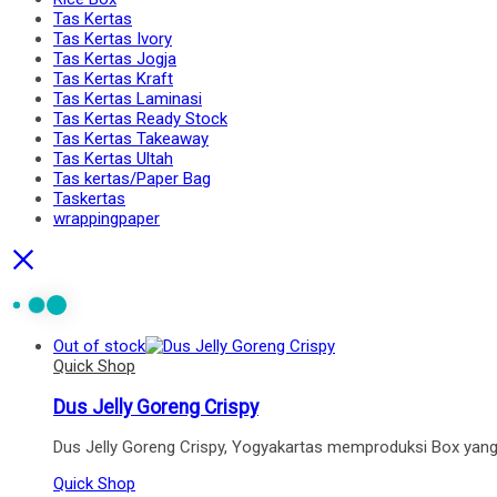
Tas Kertas
Tas Kertas Ivory
Tas Kertas Jogja
Tas Kertas Kraft
Tas Kertas Laminasi
Tas Kertas Ready Stock
Tas Kertas Takeaway
Tas Kertas Ultah
Tas kertas/Paper Bag
Taskertas
wrappingpaper
Out of stock
Quick Shop
Dus Jelly Goreng Crispy
Dus Jelly Goreng Crispy, Yogyakartas memproduksi Box yang 
Quick Shop