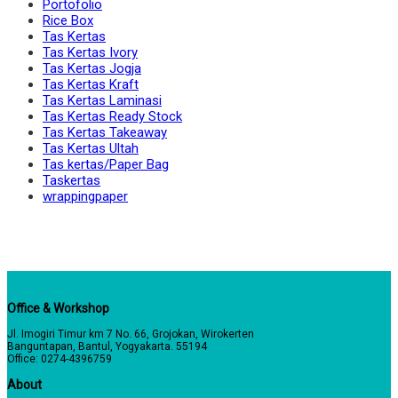
Portofolio
Rice Box
Tas Kertas
Tas Kertas Ivory
Tas Kertas Jogja
Tas Kertas Kraft
Tas Kertas Laminasi
Tas Kertas Ready Stock
Tas Kertas Takeaway
Tas Kertas Ultah
Tas kertas/Paper Bag
Taskertas
wrappingpaper
Office & Workshop
Jl. Imogiri Timur km 7 No. 66, Grojokan, Wirokerten
Banguntapan, Bantul, Yogyakarta. 55194
Office: 0274-4396759
About