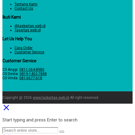
Tentang Kami
Contact Us
Ikuti Kami
@taskertas.web.id
Tasertas.web.id
Let Us Help You
Cara Order
Customer Service
Customer Service
CS Anggi:
0811-264-8980
CS Desta:
0819-1402-7888
CS Vinda:
081-6677-618
Copyright @ 2026
www.taskertas.web.id
All right reserved.
Start typing and press Enter to search