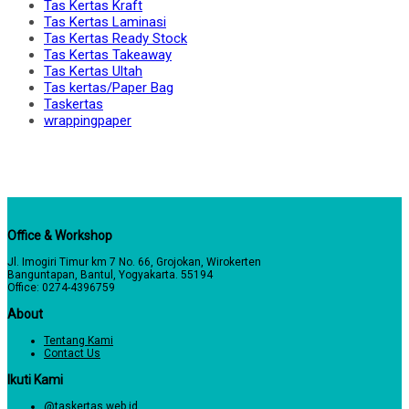
Tas Kertas Kraft
Tas Kertas Laminasi
Tas Kertas Ready Stock
Tas Kertas Takeaway
Tas Kertas Ultah
Tas kertas/Paper Bag
Taskertas
wrappingpaper
Office & Workshop
Jl. Imogiri Timur km 7 No. 66, Grojokan, Wirokerten
Banguntapan, Bantul, Yogyakarta. 55194
Office: 0274-4396759
About
Tentang Kami
Contact Us
Ikuti Kami
@taskertas.web.id