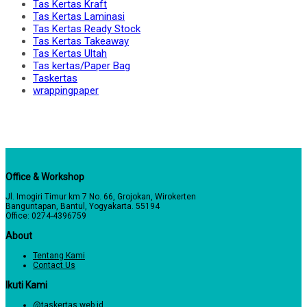
Tas Kertas Kraft
Tas Kertas Laminasi
Tas Kertas Ready Stock
Tas Kertas Takeaway
Tas Kertas Ultah
Tas kertas/Paper Bag
Taskertas
wrappingpaper
Office & Workshop
Jl. Imogiri Timur km 7 No. 66, Grojokan, Wirokerten
Banguntapan, Bantul, Yogyakarta. 55194
Office: 0274-4396759
About
Tentang Kami
Contact Us
Ikuti Kami
@taskertas.web.id