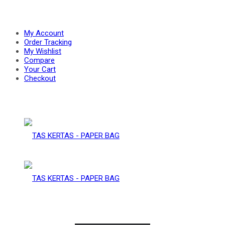
PAPER
–
My Account
Order Tracking
My Wishlist
Compare
BAG
Your Cart
PAPER
Checkout
BAG