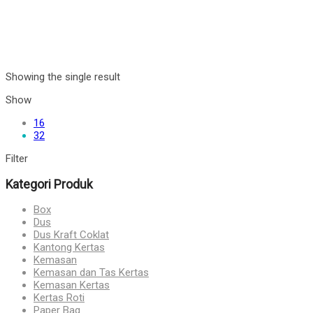
Showing the single result
Show
16
32
Filter
Kategori Produk
Box
Dus
Dus Kraft Coklat
Kantong Kertas
Kemasan
Kemasan dan Tas Kertas
Kemasan Kertas
Kertas Roti
Paper Bag