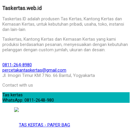
Taskertas.web.id
Taskertas.ID adalah produsen Tas Kertas, Kantong Kertas dan
Kemasan Kertas, untuk kebutuhan pribadi, usaha, toko, instansi
dan lain-lain.
Taskertas, Kantong Kertas dan Kemasan Kertas yang kami
produksi berdasarkan pesanan, menyesuaikan dengan kebutuhan
pelanggan dengan custom jumlah, ukuran dan desain.
0811-264-8980
percetakantaskertas@gmail.com
Jl. Imogiri Timur KM 7 No. 66 Bantul, Yogyakarta
Contact with us
Tas kertas
WhatsApp: 0811-2648-980