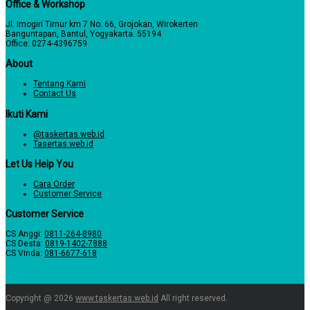
Office & Workshop
Jl. Imogiri Timur km 7 No. 66, Grojokan, Wirokerten
Banguntapan, Bantul, Yogyakarta. 55194
Office: 0274-4396759
About
Tentang Kami
Contact Us
Ikuti Kami
@taskertas.web.id
Tasertas.web.id
Let Us Help You
Cara Order
Customer Service
Customer Service
CS Anggi:
0811-264-8980
CS Desta:
0819-1402-7888
CS Vinda:
081-6677-618
Copyright @ 2026
www.taskertas.web.id
All right reserved.