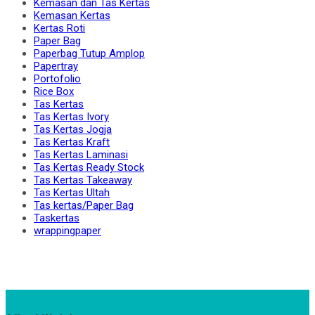
Kemasan dan Tas Kertas
Kemasan Kertas
Kertas Roti
Paper Bag
Paperbag Tutup Amplop
Papertray
Portofolio
Rice Box
Tas Kertas
Tas Kertas Ivory
Tas Kertas Jogja
Tas Kertas Kraft
Tas Kertas Laminasi
Tas Kertas Ready Stock
Tas Kertas Takeaway
Tas Kertas Ultah
Tas kertas/Paper Bag
Taskertas
wrappingpaper