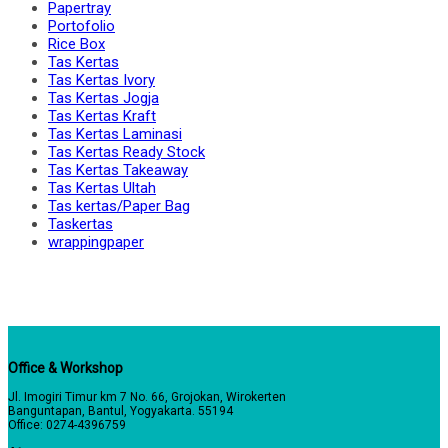
Papertray
Portofolio
Rice Box
Tas Kertas
Tas Kertas Ivory
Tas Kertas Jogja
Tas Kertas Kraft
Tas Kertas Laminasi
Tas Kertas Ready Stock
Tas Kertas Takeaway
Tas Kertas Ultah
Tas kertas/Paper Bag
Taskertas
wrappingpaper
Office & Workshop
Jl. Imogiri Timur km 7 No. 66, Grojokan, Wirokerten
Banguntapan, Bantul, Yogyakarta. 55194
Office: 0274-4396759