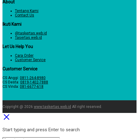
About
Tentang Kami
Contact Us
Ikuti Kami
@taskertas.web.id
Tasertas.web.id
Let Us Help You
Cara Order
Customer Service
Customer Service
CS Anggi:
0811-264-8980
CS Desta:
0819-1402-7888
CS Vinda:
081-6677-618
Copyright @ 2026
www.taskertas.web.id
All right reserved.
Start typing and press Enter to search