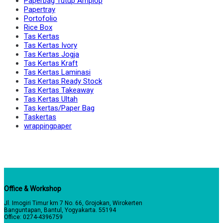
Paperbag Tutup Amplop
Papertray
Portofolio
Rice Box
Tas Kertas
Tas Kertas Ivory
Tas Kertas Jogja
Tas Kertas Kraft
Tas Kertas Laminasi
Tas Kertas Ready Stock
Tas Kertas Takeaway
Tas Kertas Ultah
Tas kertas/Paper Bag
Taskertas
wrappingpaper
Office & Workshop
Jl. Imogiri Timur km 7 No. 66, Grojokan, Wirokerten
Banguntapan, Bantul, Yogyakarta. 55194
Office: 0274-4396759