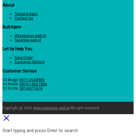
About
Tentang Kami
Contact Us
Ikuti Kami
@taskertas.web.id
Tasertas.web.id
Let Us Help You
Cara Order
Customer Service
Customer Service
CS Anggi:
0811-264-8980
CS Desta:
0819-1402-7888
CS Vinda:
081-6677-618
Copyright @ 2026
www.taskertas.web.id
All right reserved.
Start typing and press Enter to search