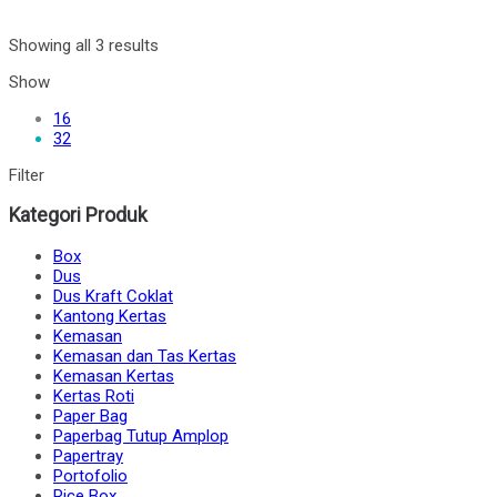
Showing all 3 results
Show
16
32
Filter
Kategori Produk
Box
Dus
Dus Kraft Coklat
Kantong Kertas
Kemasan
Kemasan dan Tas Kertas
Kemasan Kertas
Kertas Roti
Paper Bag
Paperbag Tutup Amplop
Papertray
Portofolio
Rice Box