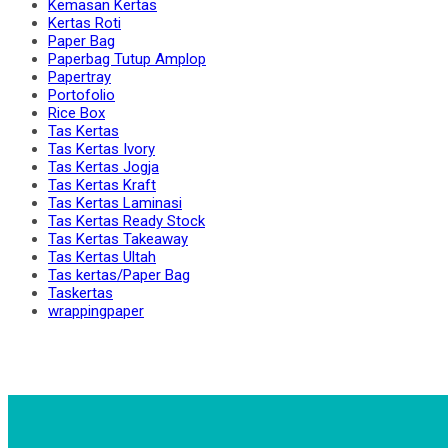
Kemasan Kertas
Kertas Roti
Paper Bag
Paperbag Tutup Amplop
Papertray
Portofolio
Rice Box
Tas Kertas
Tas Kertas Ivory
Tas Kertas Jogja
Tas Kertas Kraft
Tas Kertas Laminasi
Tas Kertas Ready Stock
Tas Kertas Takeaway
Tas Kertas Ultah
Tas kertas/Paper Bag
Taskertas
wrappingpaper