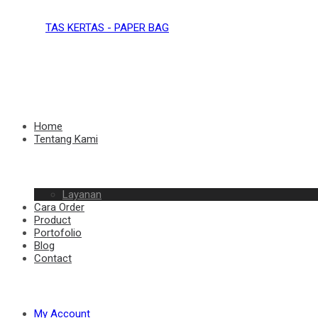
TAS
KERTAS
TAS
Home
Tentang Kami
–
Layanan
KERTAS
Cara Order
Product
Portofolio
Blog
Contact
PAPER
–
My Account