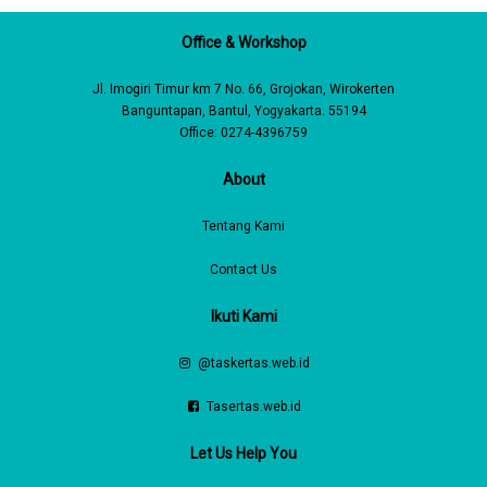
Office & Workshop
Jl. Imogiri Timur km 7 No. 66, Grojokan, Wirokerten
Banguntapan, Bantul, Yogyakarta. 55194
Office: 0274-4396759
About
Tentang Kami
Contact Us
Ikuti Kami
@taskertas.web.id
Tasertas.web.id
Let Us Help You