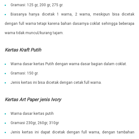
Gramasi: 125 gr, 200 gr, 275 gr.
Biasanya hanya dicetak 1 warna, 2 warna, meskipun bisa dicetak
dengan full warna tetapi karena bahan dasarnya coklat sehingga beberapa
warna tidak muncul/kurang tajam.
Kertas Kraft Putih
Warna dasar kertas Putih dengan warna dasar bagian dalam coklat.
Gramasi: 150 gr.
Jenis kertas ini bisa dicetak dengan cetak full warna.
Kertas Art Paper jenis Ivory
Warna dasar kertas putih
Gramasi 230gr, 260gr, 310gr
Jenis kertas ini dapat dicetak dengan full warna, dengan tambahan