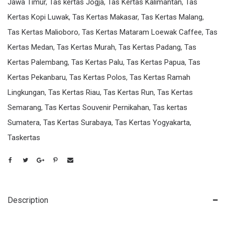
Jawa Timur
,
Tas kertas Jogja
,
Tas Kertas Kalimantan
,
Tas
Kertas Kopi Luwak
,
Tas Kertas Makasar
,
Tas Kertas Malang
,
Tas Kertas Malioboro
,
Tas Kertas Mataram Loewak Caffee
,
Tas
Kertas Medan
,
Tas Kertas Murah
,
Tas Kertas Padang
,
Tas
Kertas Palembang
,
Tas Kertas Palu
,
Tas Kertas Papua
,
Tas
Kertas Pekanbaru
,
Tas Kertas Polos
,
Tas Kertas Ramah
Lingkungan
,
Tas Kertas Riau
,
Tas Kertas Run
,
Tas Kertas
Semarang
,
Tas Kertas Souvenir Pernikahan
,
Tas kertas
Sumatera
,
Tas Kertas Surabaya
,
Tas Kertas Yogyakarta
,
Taskertas
Description