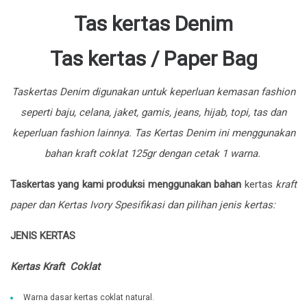
Tas kertas Denim
Tas kertas / Paper Bag
Taskertas Denim digunakan untuk keperluan kemasan fashion
seperti baju, celana, jaket, gamis, jeans, hijab, topi, tas dan
keperluan fashion lainnya. Tas Kertas Denim ini menggunakan
bahan kraft coklat 125gr dengan cetak 1 warna.
Taskertas yang kami produksi menggunakan bahan
kertas
kraft
paper dan Kertas Ivory Spesifikasi dan pilihan jenis kertas:
JENIS KERTAS
Kertas Kraft Coklat
Warna dasar kertas coklat natural.