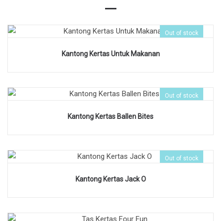
Out of stock
Kantong Kertas Untuk Makanan
Out of stock
Kantong Kertas Ballen Bites
Out of stock
Kantong Kertas Jack O