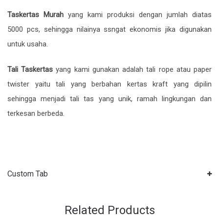
Taskertas Murah
yang kami produksi dengan jumlah diatas
5000 pcs, sehingga nilainya ssngat ekonomis jika digunakan
untuk usaha.
Tali Taskertas
yang kami gunakan adalah tali rope atau paper
twister yaitu tali yang berbahan kertas kraft yang dipilin
sehingga menjadi tali tas yang unik, ramah lingkungan dan
terkesan berbeda.
Custom Tab
Related Products