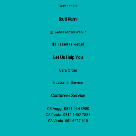
Contact Us
Ikuti Kami
@taskertas.web.id
Tasertas.web.id
Let Us Help You
Cara Order
Customer Service
Customer Service
CS Anggi:
0811-264-8980
CS Desta:
0819-1402-7888
CS Vinda:
081-6677-618