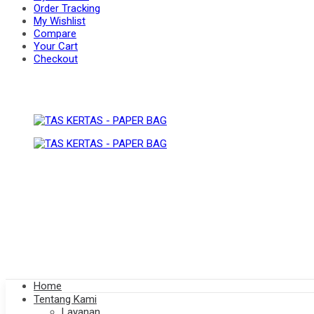
Order Tracking
My Wishlist
Compare
BAG
Your Cart
PAPER
Checkout
BAG
Home
Tentang Kami
Layanan