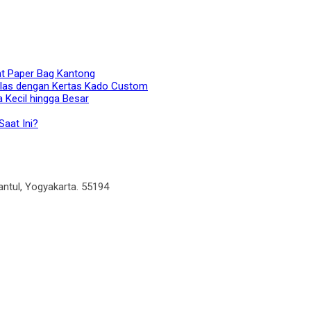
at Paper Bag Kantong
elas dengan Kertas Kado Custom
 Kecil hingga Besar
aat Ini?
antul, Yogyakarta. 55194