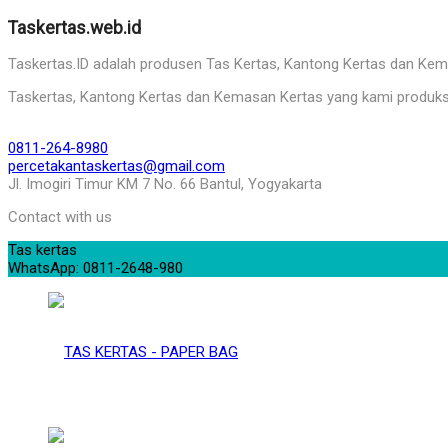
Taskertas.web.id
Taskertas.ID adalah produsen Tas Kertas, Kantong Kertas dan Kemasa
Taskertas, Kantong Kertas dan Kemasan Kertas yang kami produks
0811-264-8980
percetakantaskertas@gmail.com
Jl. Imogiri Timur KM 7 No. 66 Bantul, Yogyakarta
Contact with us
Tas kertas
WhatsApp: 0811-2648-980