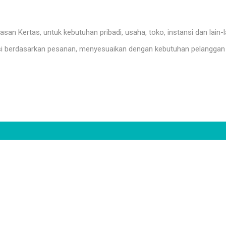
n Kertas, untuk kebutuhan pribadi, usaha, toko, instansi dan lain-l
i berdasarkan pesanan, menyesuaikan dengan kebutuhan pelanggan 