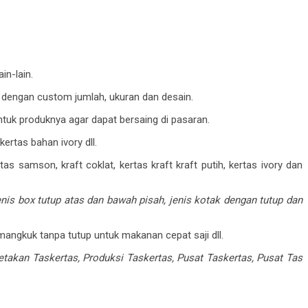
in-lain.
dengan custom jumlah, ukuran dan desain.
k produknya agar dapat bersaing di pasaran.
ertas bahan ivory dll.
 samson, kraft coklat, kertas kraft kraft putih, kertas ivory dan
enis box tutup atas dan bawah pisah, jenis kotak dengan tutup dan
mangkuk tanpa tutup untuk makanan cepat saji dll.
cetakan Taskertas, Produksi Taskertas, Pusat Taskertas, Pusat Tas