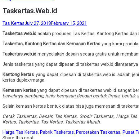
in
Taskertas.Web.Id
by
Posted
Tas Kertas
July 27, 2018
February 15, 2021
on
Taskertas.web.id
adalah produsen Tas Kertas, Kantong Kertas dan Ke
Taskertas, Kantong Kertas dan Kemasan Kertas
yang kami produks
Taskertas.web.id
menyediakan desain secara gratis untuk membant
Jenis taskertas yang dapat dipesan di taskertas.web.id diantaranya a
Kantong kertas
yang dapat dipesan di taskertas.web.id adalah jen
kertas duplex/marga.
Kemasan kertas
yang dapat dipesan di taskertas.web.id sangat b
bawahnya sambung, jenis kemasan dengan bentuk limas, bentuk se
Selain kemasn kertas bentuk diatas bisa juga memesan di taskerta
Cetak Taskertas, Desain Tas Kertas, Grosir Taskertas, Harga Tas 
Kertas, Taskertas, Tas Kertas, Taskertas Murah,
Harga Tas Kertas
,
Pabrik Taskertas
,
Percetakan Taskertas
,
Pusat T
Share this post