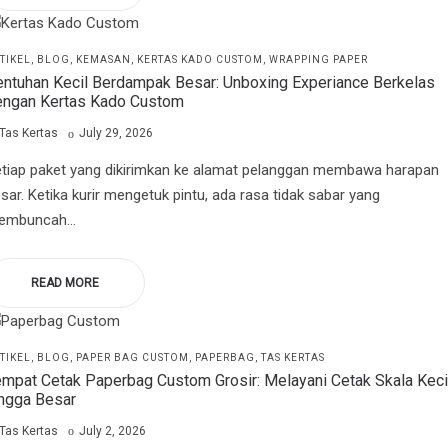
STED
TIKEL
BLOG
KEMASAN
KERTAS KADO CUSTOM
WRAPPING PAPER
ntuhan Kecil Berdampak Besar: Unboxing Experiance Berkelas
engan Kertas Kado Custom
by
Posted
Tas Kertas
July 29, 2026
on
tiap paket yang dikirimkan ke alamat pelanggan membawa harapan
sar. Ketika kurir mengetuk pintu, ada rasa tidak sabar yang
embuncah…
READ MORE
STED
TIKEL
BLOG
PAPER BAG CUSTOM
PAPERBAG
TAS KERTAS
mpat Cetak Paperbag Custom Grosir: Melayani Cetak Skala Keci
ingga Besar
by
Posted
Tas Kertas
July 2, 2026
on