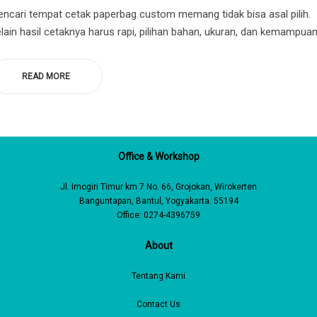
ncari tempat cetak paperbag custom memang tidak bisa asal pilih.
lain hasil cetaknya harus rapi, pilihan bahan, ukuran, dan kemampua
READ MORE
Office & Workshop
Jl. Imogiri Timur km 7 No. 66, Grojokan, Wirokerten
Banguntapan, Bantul, Yogyakarta. 55194
Office: 0274-4396759
About
Tentang Kami
Contact Us