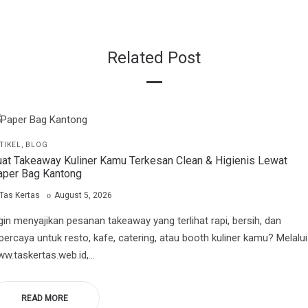
Related Post
STED
TIKEL
BLOG
at Takeaway Kuliner Kamu Terkesan Clean & Higienis Lewat
aper Bag Kantong
by
Posted
Tas Kertas
August 5, 2026
on
gin menyajikan pesanan takeaway yang terlihat rapi, bersih, dan
percaya untuk resto, kafe, catering, atau booth kuliner kamu? Melalui
w.taskertas.web.id,…
READ MORE